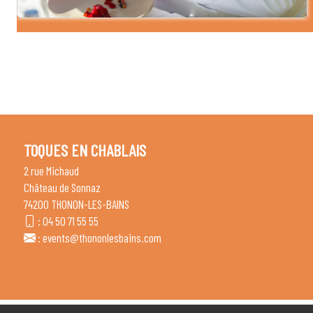
TOQUES EN CHABLAIS
2 rue Michaud
Château de Sonnaz
74200 THONON-LES-BAINS
:
04 50 71 55 55
:
events@thononlesbains.com