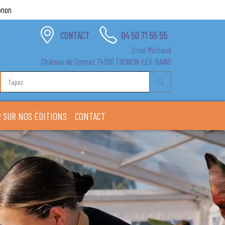
onon
CONTACT
04 50 71 55 55
2 rue Michaud
Château de Sonnaz 74200 THONON-LES-BAINS
 SUR NOS ÉDITIONS
CONTACT