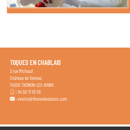
TOQUES EN CHABLAIS
2 rue Michaud
Château de Sonnaz
74200 THONON-LES-BAINS
:
04 50 71 55 55
:
events@thononlesbains.com