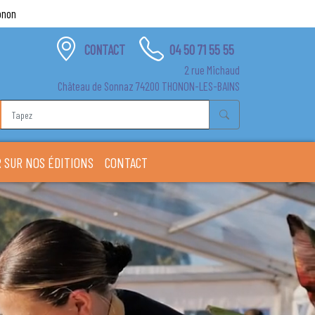
onon
CONTACT
04 50 71 55 55
2 rue Michaud
Château de Sonnaz 74200 THONON-LES-BAINS
 SUR NOS ÉDITIONS
CONTACT