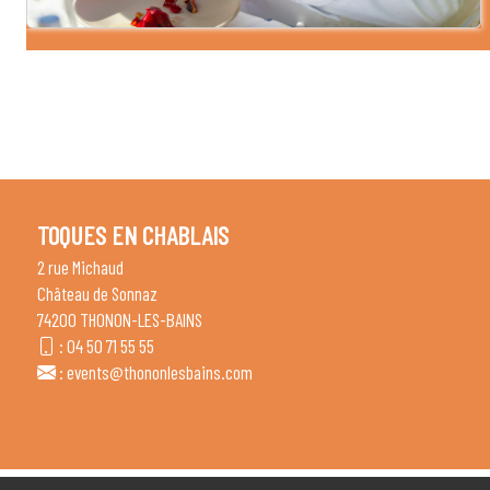
TOQUES EN CHABLAIS
2 rue Michaud
Château de Sonnaz
74200 THONON-LES-BAINS
:
04 50 71 55 55
:
events@thononlesbains.com