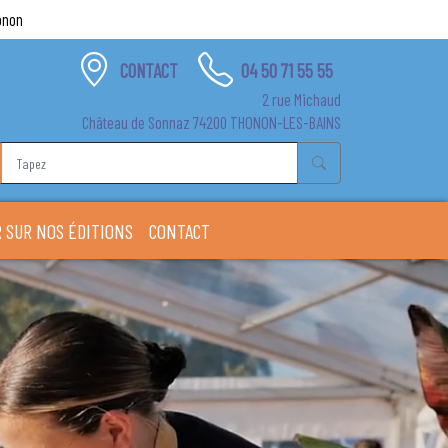
onon
CONTACT
04 50 71 55 55
2 rue Michaud
Château de Sonnaz 74200 THONON-LES-BAINS
 SUR NOS ÉDITIONS
CONTACT