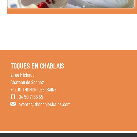
TOQUES EN CHABLAIS
2 rue Michaud
Château de Sonnaz
74200 THONON-LES-BAINS
:
04 50 71 55 55
:
events@thononlesbains.com