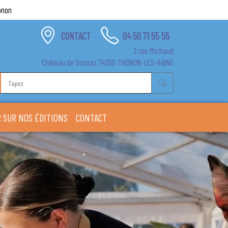
onon
CONTACT
04 50 71 55 55
2 rue Michaud
Château de Sonnaz 74200 THONON-LES-BAINS
 SUR NOS ÉDITIONS
CONTACT