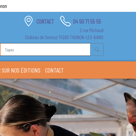
onon
CONTACT
04 50 71 55 55
2 rue Michaud
Château de Sonnaz 74200 THONON-LES-BAINS
 SUR NOS ÉDITIONS
CONTACT