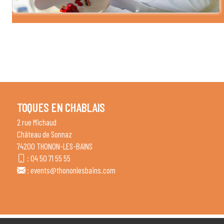
TOQUES EN CHABLAIS
2 rue Michaud
Château de Sonnaz
74200 THONON-LES-BAINS
:
04 50 71 55 55
:
events@thononlesbains.com