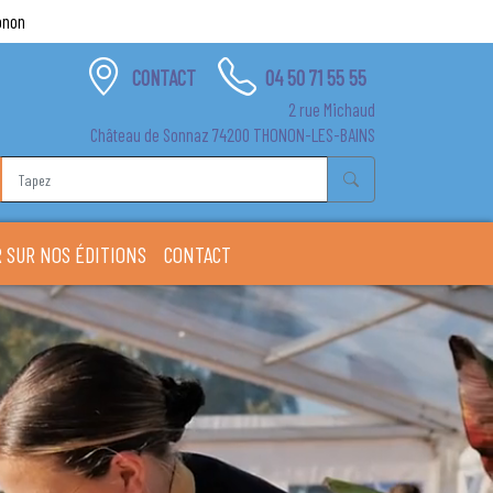
onon
CONTACT
04 50 71 55 55
2 rue Michaud
Château de Sonnaz 74200 THONON-LES-BAINS
 SUR NOS ÉDITIONS
CONTACT