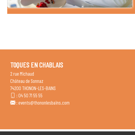
TOQUES EN CHABLAIS
2 rue Michaud
Château de Sonnaz
74200 THONON-LES-BAINS
:
04 50 71 55 55
:
events@thononlesbains.com