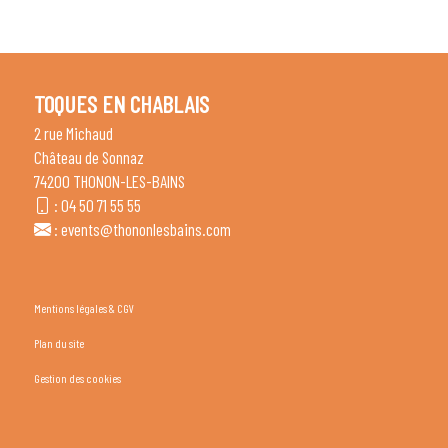
TOQUES EN CHABLAIS
2 rue Michaud
Château de Sonnaz
74200 THONON-LES-BAINS
:
04 50 71 55 55
:
events@thononlesbains.com
Mentions légales & CGV
Plan du site
Gestion des cookies